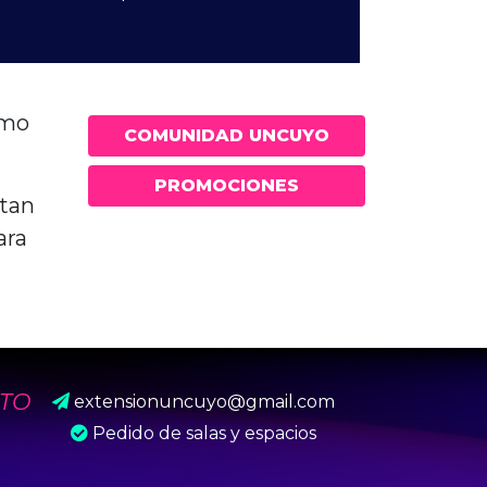
omo
COMUNIDAD UNCUYO
PROMOCIONES
ntan
ara
TO
extensionuncuyo@gmail.com
Pedido de salas y espacios