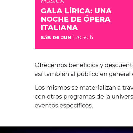
MÚSICA
GALA LÍRICA: UNA
NOCHE DE ÓPERA
ITALIANA
SáB 06 JUN
| 20:30 h
Ofrecemos beneficios y descuen
así también al público en general 
Los mismos se materializan a tr
con otros programas de la unive
eventos específicos.