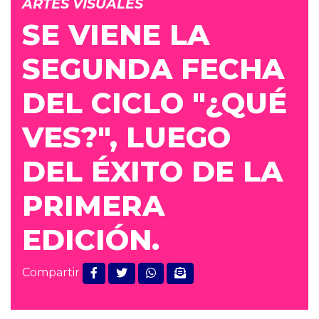
ARTES VISUALES
SE VIENE LA
SEGUNDA FECHA
DEL CICLO "¿QUÉ
VES?", LUEGO
DEL ÉXITO DE LA
PRIMERA
EDICIÓN.
Compartir