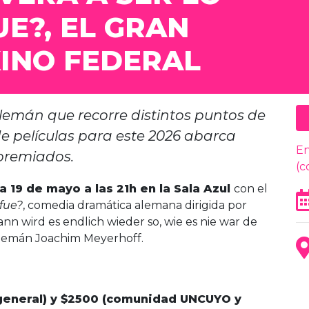
E?, EL GRAN
KINO FEDERAL
 alemán que recorre distintos puntos de
de películas para este 2026 abarca
En
ipremiados.
(c
a 19 de mayo a las 21h en la Sala Azul
con el
fue?
, comedia dramática alemana dirigida por
ann wird es endlich wieder so, wie es nie war de
 alemán Joachim Meyerhoff.
general) y $2500 (comunidad UNCUYO y