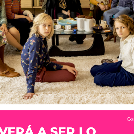
Co
VERÁ A SER LO