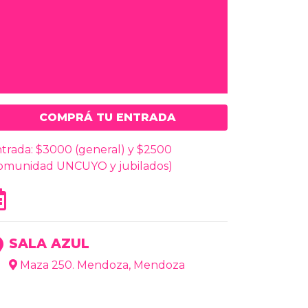
COMPRÁ TU ENTRADA
trada: $3000 (general) y $2500
omunidad UNCUYO y jubilados)
SALA AZUL
Maza 250. Mendoza, Mendoza